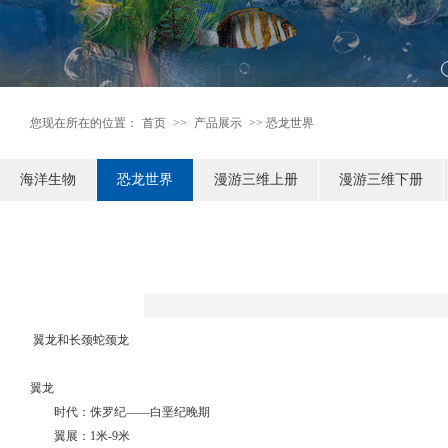
您现在所在的位置：
首页
>>
产品展示
>> 恐龙世界
海洋生物
恐龙世界
漫游三维上册
漫游三维下册
翼龙和长颈蛇颈龙
翼龙
时代：侏罗纪——白垩纪晚期
翼展：1米-9米